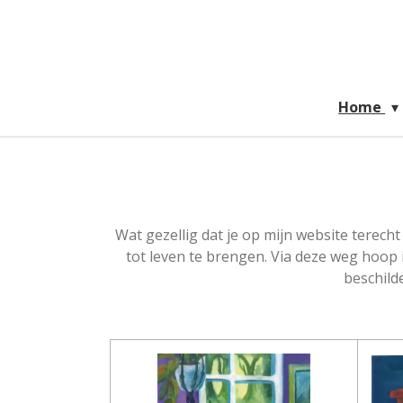
Ga
direct
naar
de
hoofdinhoud
Home
Wat gezellig dat je op mijn website terech
tot leven te brengen. Via deze weg hoop i
beschild