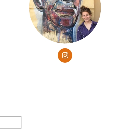
I
N
S
T
A
G
R
A
M