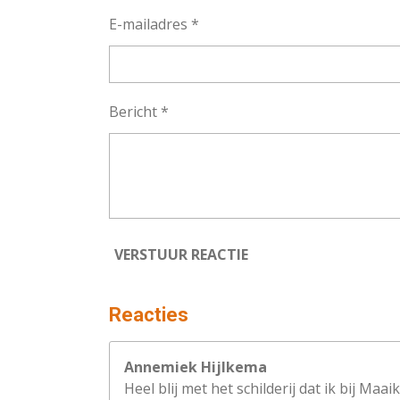
8
n
n
n
n
E-mailadres *
8
8
8
8
Bericht *
8
8
8
8
8
8
8
VERSTUUR REACTIE
9
s
t
Reacties
e
r
Annemiek Hijlkema
r
Heel blij met het schilderij dat ik bij M
e