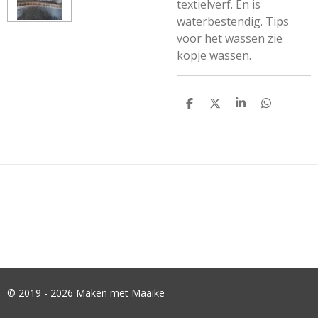
textielverf. En is
waterbestendig. Tips
voor het wassen zie
kopje wassen.
D
D
S
D
E
E
H
E
L
E
A
L
E
L
R
E
N
E
N
© 2019 - 2026 Maken met Maaike