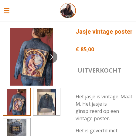
Ga
direct
naar
de
Jasje vintage poster
hoofdinhoud
€ 85,00
UITVERKOCHT
Het jasje is vintage. Maat
M. Het jasje is
gïnspireerd op een
vintage poster.
Het is geverfd met