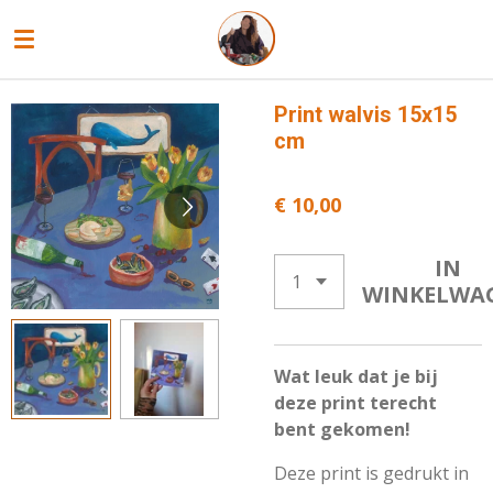
Ga
direct
naar
de
Print walvis 15x15
hoofdinhoud
cm
€ 10,00
IN
WINKELWA
Wat leuk dat je bij
deze print terecht
bent gekomen!
Deze print is gedrukt in