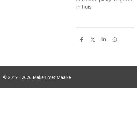
in huis
D
D
S
D
E
E
H
E
L
E
A
L
E
L
R
E
N
E
N
© 2019 - 2026 Maken met Maaike