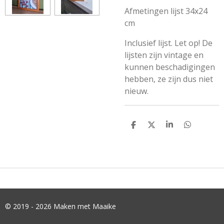
Afmetingen lijst 34x24
cm
Inclusief lijst. Let op! De
lijsten zijn vintage en
kunnen beschadigingen
hebben, ze zijn dus niet
nieuw.
D
D
S
D
E
E
H
E
L
E
A
L
E
L
R
E
N
E
N
© 2019 - 2026 Maken met Maaike