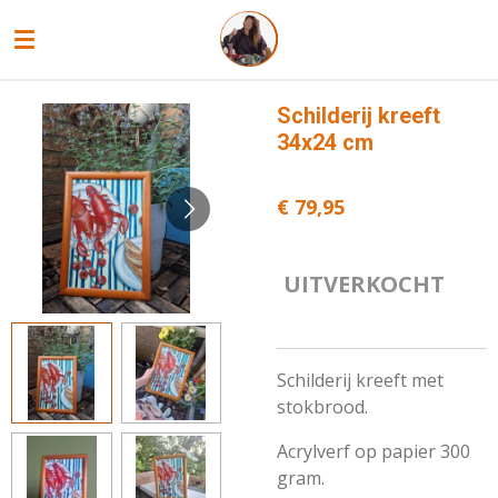
Ga
direct
naar
de
Schilderij kreeft
hoofdinhoud
34x24 cm
€ 79,95
UITVERKOCHT
Schilderij kreeft met
stokbrood.
Acrylverf op papier 300
gram.