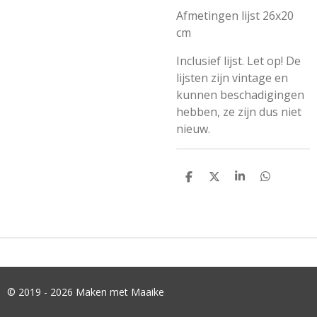
Afmetingen lijst 26x20
cm
Inclusief lijst. Let op! De
lijsten zijn vintage en
kunnen beschadigingen
hebben, ze zijn dus niet
nieuw.
D
D
S
D
E
E
H
E
L
E
A
L
E
L
R
E
N
E
N
© 2019 - 2026 Maken met Maaike