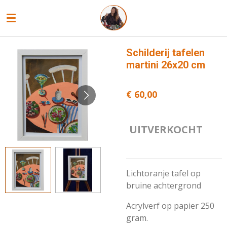
Ga
direct
naar
de
Schilderij tafelen
hoofdinhoud
martini 26x20 cm
€ 60,00
UITVERKOCHT
Lichtoranje tafel op
bruine achtergrond
Acrylverf op papier 250
gram.