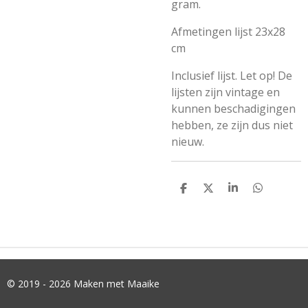
gram.
Afmetingen lijst 23x28
cm
Inclusief lijst. Let op! De
lijsten zijn vintage en
kunnen beschadigingen
hebben, ze zijn dus niet
nieuw.
D
D
S
D
E
E
H
E
L
E
A
L
E
L
R
E
N
E
N
© 2019 - 2026 Maken met Maaike