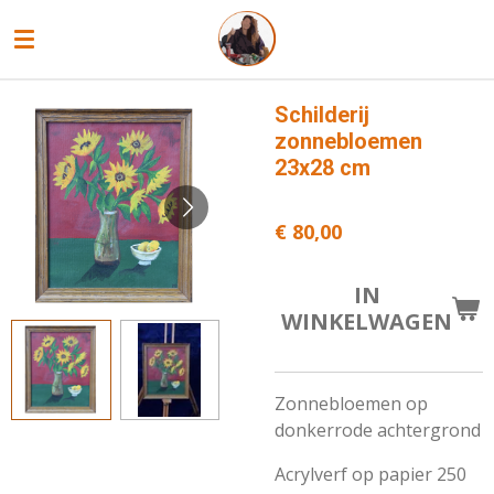
Ga
direct
naar
de
Schilderij
hoofdinhoud
zonnebloemen
23x28 cm
€ 80,00
IN
WINKELWAGEN
Zonnebloemen op
donkerrode achtergrond
Acrylverf op papier 250