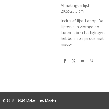
Afmetingen lijst
20,5x25,5 cm
Inclusief lijst. Let op! De
lijsten zijn vintage en
kunnen beschadigingen
hebben, ze zijn dus niet
nieuw.
D
D
S
D
E
E
H
E
L
E
A
L
E
L
R
E
N
E
N
© 2019 - 2026 Maken met Maaike