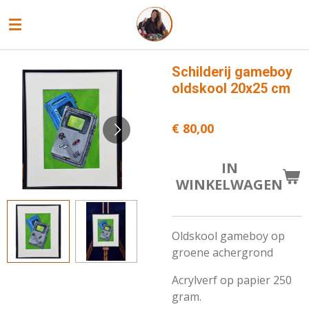
Ga
direct
naar
de
Schilderij gameboy
hoofdinhoud
oldskool 20x25 cm
€ 80,00
IN
WINKELWAGEN
Oldskool gameboy op
groene achergrond
Acrylverf op papier 250
gram.