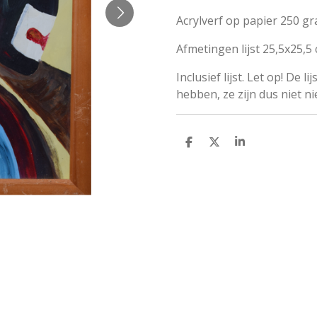
Acrylverf op papier 250 gr
Afmetingen lijst 25,5x25,5
Inclusief lijst. Let op! De
hebben, ze zijn dus niet n
D
D
S
E
E
H
L
E
A
E
L
R
N
E