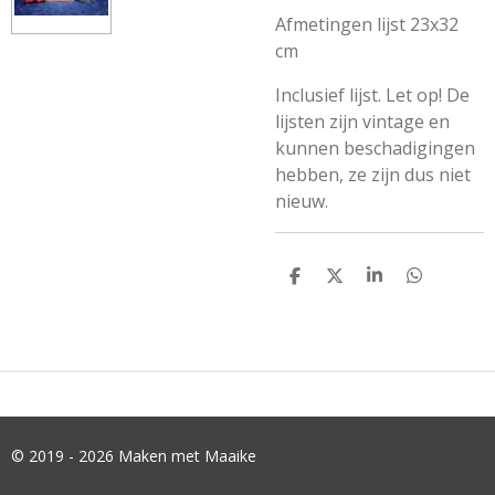
Afmetingen lijst 23x32
cm
Inclusief lijst. Let op! De
lijsten zijn vintage en
kunnen beschadigingen
hebben, ze zijn dus niet
nieuw.
D
D
S
D
E
E
H
E
L
E
A
L
E
L
R
E
N
E
N
© 2019 - 2026 Maken met Maaike