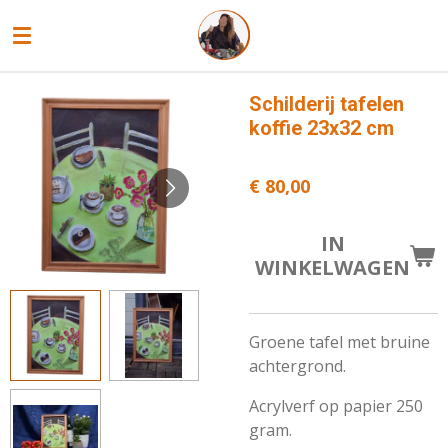
Ga
direct
naar
de
Schilderij tafelen
hoofdinhoud
koffie 23x32 cm
€ 80,00
IN
WINKELWAGEN
Groene tafel met bruine
achtergrond.
Acrylverf op papier 250
gram.