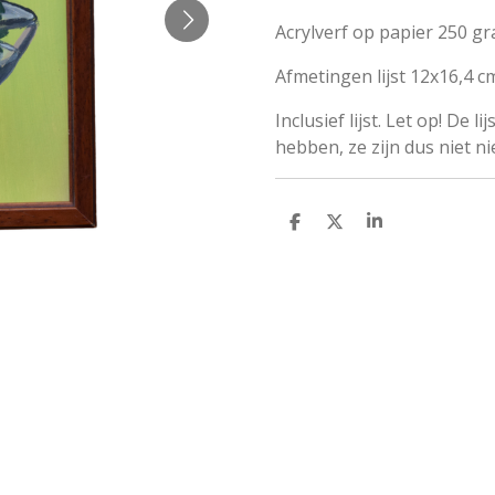
Acrylverf op papier 250 gr
Afmetingen lijst 12x16,4 c
Inclusief lijst. Let op! De
hebben, ze zijn dus niet n
D
D
S
E
E
H
L
E
A
E
L
R
N
E