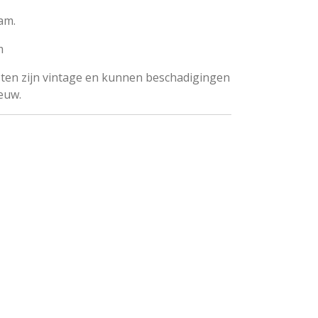
am.
m
 lijsten zijn vintage en kunnen beschadigingen
ieuw.